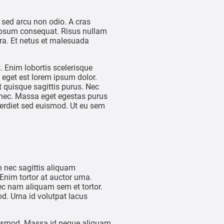
 sed arcu non odio. A cras
 ipsum consequat. Risus nullam
etra. Et netus et malesuada
. Enim lobortis scelerisque
 eget est lorem ipsum dolor.
t quisque sagittis purus. Nec
donec. Massa eget egestas purus
perdiet sed euismod. Ut eu sem
 nec sagittis aliquam
nim tortor at auctor urna.
ec nam aliquam sem et tortor.
d. Urna id volutpat lacus
euismod. Massa id neque aliquam