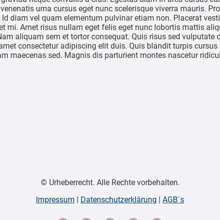
venenatis urna cursus eget nunc scelerisque viverra mauris. Pr
. Id diam vel quam elementum pulvinar etiam non. Placerat vesti
et mi. Amet risus nullam eget felis eget nunc lobortis mattis ali
Nam aliquam sem et tortor consequat. Quis risus sed vulputate 
met consectetur adipiscing elit duis. Quis blandit turpis cursus 
diam maecenas sed. Magnis dis parturient montes nascetur ridic
© Urheberrecht. Alle Rechte vorbehalten.
Impressum
|
Datenschutzerklärung
|
AGB´s