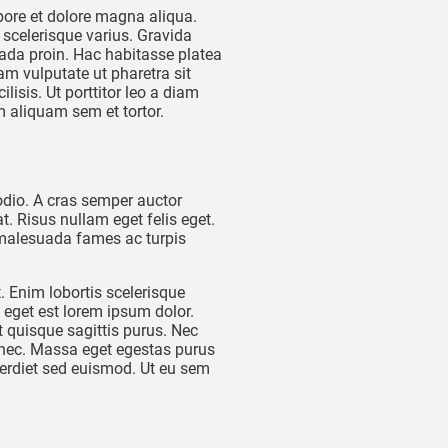
bore et dolore magna aliqua.
 scelerisque varius. Gravida
ada proin. Hac habitasse platea
m vulputate ut pharetra sit
isis. Ut porttitor leo a diam
m aliquam sem et tortor.
 odio. A cras semper auctor
. Risus nullam eget felis eget.
t malesuada fames ac turpis
. Enim lobortis scelerisque
 eget est lorem ipsum dolor.
t quisque sagittis purus. Nec
donec. Massa eget egestas purus
perdiet sed euismod. Ut eu sem