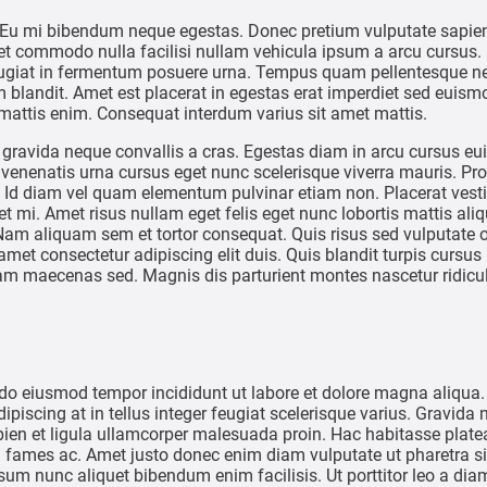
 Eu mi bibendum neque egestas. Donec pretium vulputate sapien
commodo nulla facilisi nullam vehicula ipsum a arcu cursus. E
 feugiat in fermentum posuere urna. Tempus quam pellentesque n
 blandit. Amet est placerat in egestas erat imperdiet sed euismo
mattis enim. Consequat interdum varius sit amet mattis.
s gravida neque convallis a cras. Egestas diam in arcu cursus 
venenatis urna cursus eget nunc scelerisque viverra mauris. Pr
. Id diam vel quam elementum pulvinar etiam non. Placerat vesti
et mi. Amet risus nullam eget felis eget nunc lobortis mattis ali
Nam aliquam sem et tortor consequat. Quis risus sed vulputate 
met consectetur adipiscing elit duis. Quis blandit turpis cursus 
diam maecenas sed. Magnis dis parturient montes nascetur ridic
 do eiusmod tempor incididunt ut labore et dolore magna aliqua. 
piscing at in tellus integer feugiat scelerisque varius. Gravida
ien et ligula ullamcorper malesuada proin. Hac habitasse platea
 fames ac. Amet justo donec enim diam vulputate ut pharetra si
psum nunc aliquet bibendum enim facilisis. Ut porttitor leo a diam