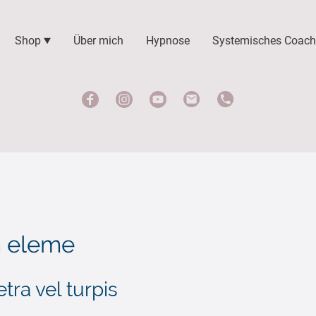
Shop
Über mich
Hypnose
Systemisches Coach
m eleme
etra vel turpis