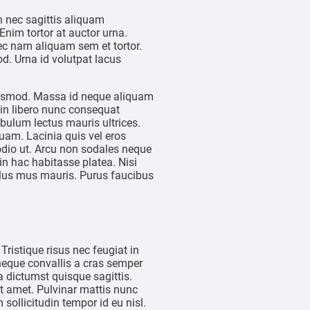
 nec sagittis aliquam
nim tortor at auctor urna.
ec nam aliquam sem et tortor.
d. Urna id volutpat lacus
euismod. Massa id neque aliquam
oin libero nunc consequat
bulum lectus mauris ultrices.
quam. Lacinia quis vel eros
odio ut. Arcu non sodales neque
in hac habitasse platea. Nisi
ulus mus mauris. Purus faucibus
Tristique risus nec feugiat in
 neque convallis a cras semper
 dictumst quisque sagittis.
t amet. Pulvinar mattis nunc
 sollicitudin tempor id eu nisl.