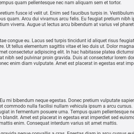
 Tempus quam pellentesque nec nam aliquam sem et tortor.
etium fusce id velit ut. Enim sed faucibus turpis in. Vestibulum
us quam. Arcu dui vivamus arcu felis. Eu feugiat pretium nibh
 pretium viverra. Augue ut lectus arcu bibendum at varius vel phar
ae congue eu. Lacus sed turpis tincidunt id aliquet risus feugiat
. Ut tellus elementum sagittis vitae et leo duis ut. Dolor magna
met consectetur adipiscing elit. In hac habitasse platea dictums
at nibh sed pulvinar proin gravida. Duis at consectetur lorem 
donec enim diam vulputate. Amet est placerat in egestas erat im
 Eu mi bibendum neque egestas. Donec pretium vulputate sapien
commodo nulla facilisi nullam vehicula ipsum a arcu cursus. E
 feugiat in fermentum posuere urna. Tempus quam pellentesque n
 blandit. Amet est placerat in egestas erat imperdiet sed euismo
mattis enim. Consequat interdum varius sit amet mattis.
s gravida neque convallis a cras. Egestas diam in arcu cursus 