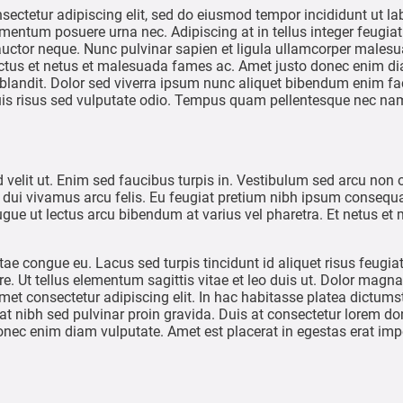
sectetur adipiscing elit, sed do eiusmod tempor incididunt ut la
ermentum posuere urna nec. Adipiscing at in tellus integer feugiat
uctor neque. Nunc pulvinar sapien et ligula ullamcorper malesu
ctus et netus et malesuada fames ac. Amet justo donec enim dia
landit. Dolor sed viverra ipsum nunc aliquet bibendum enim facil
 Quis risus sed vulputate odio. Tempus quam pellentesque nec na
d velit ut. Enim sed faucibus turpis in. Vestibulum sed arcu non
ui vivamus arcu felis. Eu feugiat pretium nibh ipsum consequat
 Augue ut lectus arcu bibendum at varius vel pharetra. Et netus e
ae congue eu. Lacus sed turpis tincidunt id aliquet risus feugiat
. Ut tellus elementum sagittis vitae et leo duis ut. Dolor magna
met consectetur adipiscing elit. In hac habitasse platea dictums
at nibh sed pulvinar proin gravida. Duis at consectetur lorem 
donec enim diam vulputate. Amet est placerat in egestas erat im